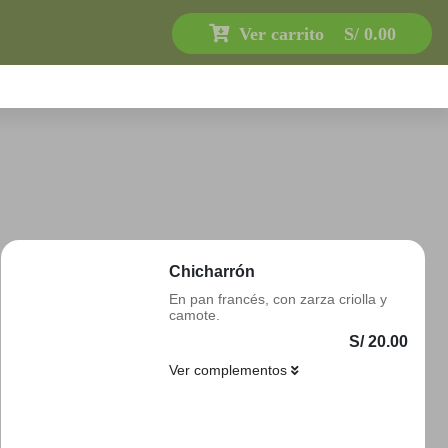
Ver carrito
S/ 0.00
Chicharrón
En pan francés, con zarza criolla y
camote.
S/ 20.00
Ver complementos
Añadir