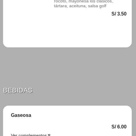
rocoto, mayonesa los clásicos,
tártara, aceituna, salsa golf
S/ 3.50
Añadir
BEBIDAS
Gaseosa
S/ 6.00
Ver complementos