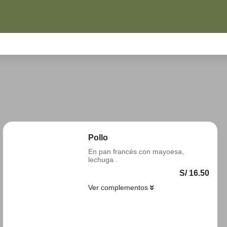
S
COMPLEMENTOS
SALSITAS EXTRAS
BEBIDAS
Pollo
En pan francés con mayoesa,
lechuga .
S/ 16.50
Ver complementos
Añadir